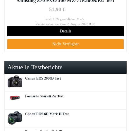
Samsung 870 EVO 500 MZ-77E500B/EU Test
51,90 €
inkl. 19% gesetzlicher MwSt.
Zuletzt aktualisiert am: 8. August 2026 0:06
Details
Nicht Verfügbar
Aktuelle Testberichte
Canon EOS 2000D Test
Focusrite Scarlett 2i2 Test
Canon EOS 6D Mark II Test