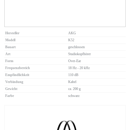
Hersteller
AKG
Modell
K52
Bauart
geschlossen
Art
Studiokopfhörer
Form
Over-Ear
Frequenzbereich
18 Hz - 20 kHz
Empfindlichkeit
110 dB
Verbindung
Kabel
Gewicht
ca. 200 g
Farbe
schwarz