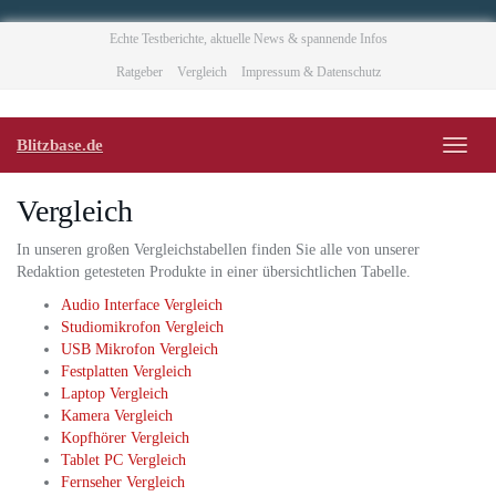
Skip
Echte Testberichte, aktuelle News & spannende Infos
to
Ratgeber
Vergleich
Impressum & Datenschutz
main
content
Blitzbase.de
Toggl
naviga
Vergleich
In unseren großen Vergleichstabellen finden Sie alle von unserer
Redaktion getesteten Produkte in einer übersichtlichen Tabelle.
Audio Interface Vergleich
Studiomikrofon Vergleich
USB Mikrofon Vergleich
Festplatten Vergleich
Laptop Vergleich
Kamera Vergleich
Kopfhörer Vergleich
Tablet PC Vergleich
Fernseher Vergleich