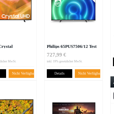
rystal
Philips 65PUS7506/12 Test
079UXZG Test
727,99 €
zlicher MwSt.
inkl. 19% gesetzlicher MwSt.
Nicht Verfügbar
Details
Nicht Verfügbar