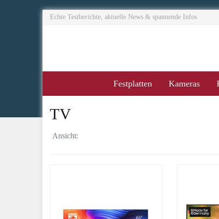
Skip
Echte Testberichte, aktuelle News & spannende Infos
to
main
content
Festplatten
Kameras
TV
Ansicht: