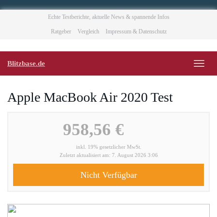
Skip
Echte Testberichte, aktuelle News & spannende Infos
to
Ratgeber
Vergleich
Impressum & Datenschutz
main
content
Blitzbase.de
Toggl
naviga
Apple MacBook Air 2020 Test
958,56 €
inkl. 19% gesetzlicher MwSt.
Zuletzt aktualisiert am: 7. August 2026 3:06
Nicht Verfügbar