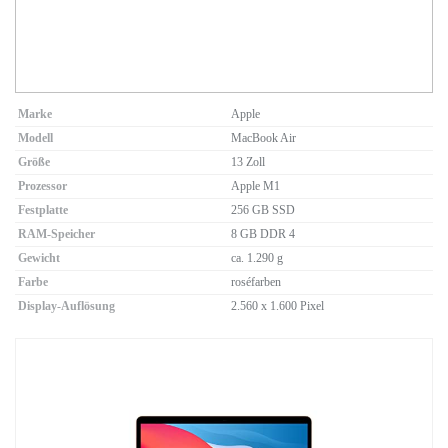
Marke
Apple
Modell
MacBook Air
Größe
13 Zoll
Prozessor
Apple M1
Festplatte
256 GB SSD
RAM-Speicher
8 GB DDR 4
Gewicht
ca. 1.290 g
Farbe
roséfarben
Display-Auflösung
2.560 x 1.600 Pixel