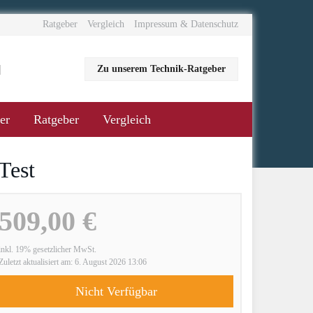
Ratgeber
Vergleich
Impressum & Datenschutz
Zu unserem Technik-Ratgeber
er
Ratgeber
Vergleich
Test
509,00 €
inkl. 19% gesetzlicher MwSt.
Zuletzt aktualisiert am: 6. August 2026 13:06
Nicht Verfügbar