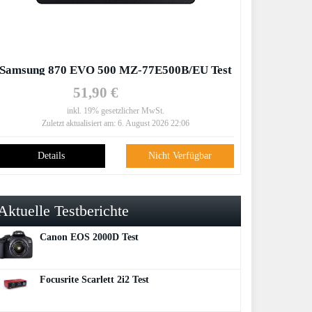
Samsung 870 EVO 500 MZ-77E500B/EU Test
51,90 €
inkl. 19% gesetzlicher MwSt.
Zuletzt aktualisiert am: 6. August 2026 22:06
Details
Nicht Verfügbar
Aktuelle Testberichte
Canon EOS 2000D Test
Focusrite Scarlett 2i2 Test