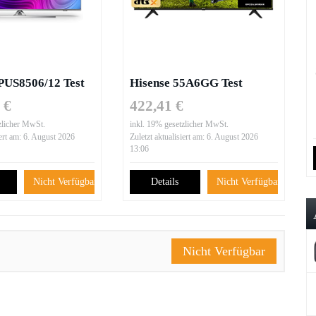
5PUS8506/12 Test
Hisense 55A6GG Test
 €
422,41 €
zlicher MwSt.
inkl. 19% gesetzlicher MwSt.
iert am: 6. August 2026
Zuletzt aktualisiert am: 6. August 2026
13:06
Nicht Verfügbar
Details
Nicht Verfügbar
Nicht Verfügbar